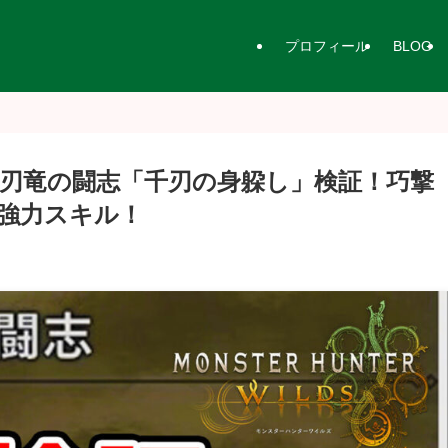
プロフィール
BLOG
刃竜の闘志「千刃の身躱し」検証！巧撃
強力スキル！