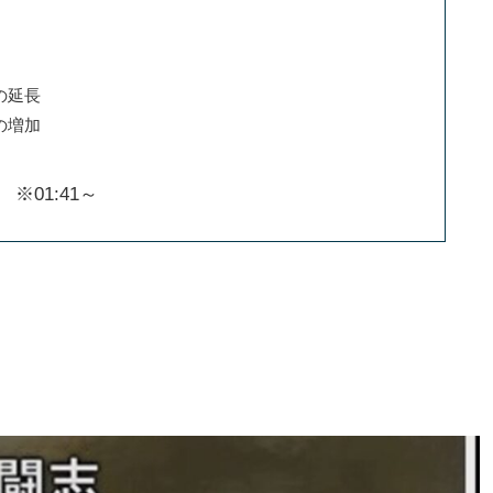
の延長
の増加
01:41～