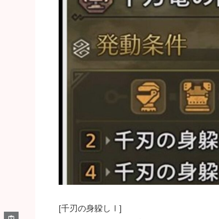
[千刃の身躱しⅠ]