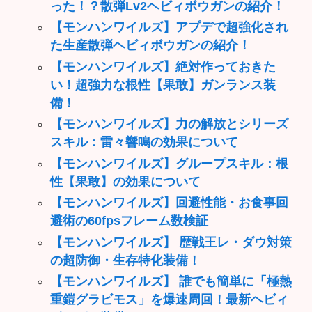
った！？散弾Lv2ヘビィボウガンの紹介！
【モンハンワイルズ】アプデで超強化され
た生産散弾ヘビィボウガンの紹介！
【モンハンワイルズ】絶対作っておきた
い！超強力な根性【果敢】ガンランス装
備！
【モンハンワイルズ】力の解放とシリーズ
スキル：雷々響鳴の効果について
【モンハンワイルズ】グループスキル：根
性【果敢】の効果について
【モンハンワイルズ】回避性能・お食事回
避術の60fpsフレーム数検証
【モンハンワイルズ】 歴戦王レ・ダウ対策
の超防御・生存特化装備！
【モンハンワイルズ】 誰でも簡単に「極熱
重鎧グラビモス」を爆速周回！最新ヘビィ