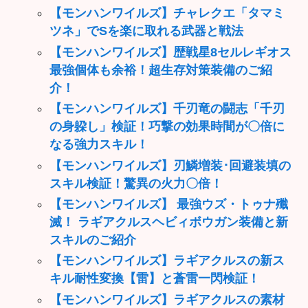
【モンハンワイルズ】チャレクエ「タマミ
ツネ」でSを楽に取れる武器と戦法
【モンハンワイルズ】歴戦星8セルレギオス
最強個体も余裕！超生存対策装備のご紹
介！
【モンハンワイルズ】千刃竜の闘志「千刃
の身躱し」検証！巧撃の効果時間が〇倍に
なる強力スキル！
【モンハンワイルズ】刃鱗増装･回避装填の
スキル検証！驚異の火力〇倍！
【モンハンワイルズ】 最強ウズ・トゥナ殲
滅！ ラギアクルスヘビィボウガン装備と新
スキルのご紹介
【モンハンワイルズ】ラギアクルスの新ス
キル耐性変換【雷】と蒼雷一閃検証！
【モンハンワイルズ】ラギアクルスの素材