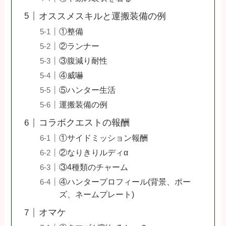
オススメスキルと運搬装備の例
①整備
②ランナー
③腹減り耐性
④威嚇
⑤ハンター生活
運搬装備の例
コラボクエストの報酬
①サイドミッション報酬
②なりきりルディα
③4種類のチャーム
④ハンタープロフィール(背景、ポー
ズ、ネームプレート)
オマケ