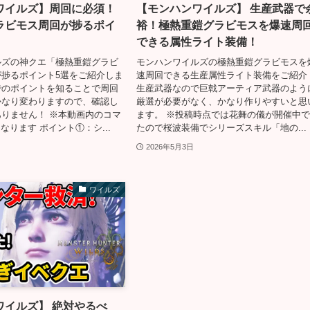
ワイルズ】周回に必須！
【モンハンワイルズ】 生産武器で
ラビモス周回が捗るポイ
裕！極熱重鎧グラビモスを爆速周
できる属性ライト装備！
ルズの神クエ「極熱重鎧グラビ
モンハンワイルズの極熱重鎧グラビモスを
捗るポイント5選をご紹介しま
速周回できる生産属性ライト装備をご紹介
でのポイントを知ることで周回
生産武器なので巨戟アーティア武器のよう
かなり変わりますので、確認し
厳選が必要がなく、かなり作りやすいと思
りません！ ※本動画内のコマ
ます。 ※投稿時点では花舞の儀が開催中
なります ポイント①：シ...
たので桜波装備でシリーズスキル「地の...
2026年5月3日
ワイルズ
ワイルズ】 絶対やるべ