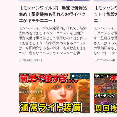
【モンハンワイルズ】 爆速で装飾品
【モンハンワ
集め！限定装備も作れるお得イベク
ット！常設
エがキモチエエー！
エ！
モンハンワイルズで限定装備が作れて、装飾
モンハンワイ
品集めもできるイベントクエストをご紹介！
トクエストが
限定装備は重ね着として優秀なのでぜひ作っ
す！堅鎧玉や
ておきましょう！装飾品集めできるクエスト
さんにはうっ
は、今回紹介するもの以外にも複数あります
の装備紹介も
ので、色んなクエストやモンスターを切...
しいです！ クエ
2026年5月30日
2026年5月24日
ワイルズ