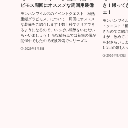
ビモス周回にオススメな周回用装備
き！帰って
エ！
モンハンワイルズのイベントクエスト「極熱
重鎧グラビモス」について、周回にオススメ
モンハンワイ
な装備をご紹介します！数十秒でクリアでき
トクエスト「
るようになるので、いっぱい報酬をいただい
きたのでご紹介
ちゃいましょう！ ※投稿時点では花舞の儀が
すが、改めて
開催中でしたので桜波装備でシリーズス...
をおさらいしま
1つ目の嬉しい
2026年5月3日
2026年5月3日