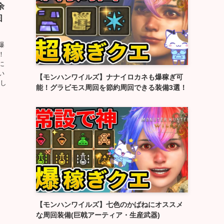
余
回
爆
！
に
い
【モンハンワイルズ】ナナイロカネも爆稼ぎ可
でし
能！グラビモス周回を節約周回できる装備3選！
【モンハンワイルズ】七色のかばねにオススメ
な周回装備(巨戟アーティア・生産武器)