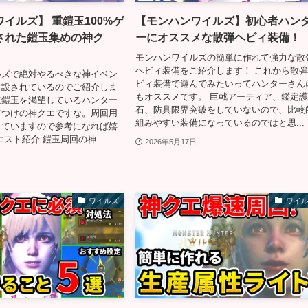
イルズ】 重鎧玉100%ゲ
【モンハンワイルズ】初心者ハン
された鎧玉集めの神ク
ーにオススメな散弾ヘビィ装備！
モンハンワイルズの簡単に作れて強力な散
ヘビィ装備をご紹介します！ これから散
ルズで絶対やるべきな神イベン
ビィ装備で遊んでみたいってハンターさん
常設されているのでご紹介しま
もオススメです。 巨戟アーティア、鑑定
重鎧玉を渇望しているハンター
石、防具限界突破をしていないので、比較
てつけの神クエですな。周回用
組みやすい装備になっているのではと思...
していますので参考になれば嬉
スト紹介 鎧玉周回の神...
2026年5月17日
ワイルズ
ワイ