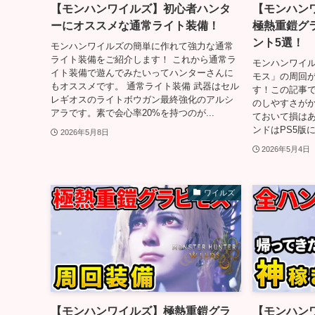
【モンハンワイルズ】初心者ハンタ
【モンハン
ーにオススメな通常ライト装備！
極熱重鎧グ
ント5選！
モンハンワイルズの簡単に作れて強力な通常
ライト装備をご紹介します！ これから通常ラ
モンハンワイ
イト装備で遊んでみたいってハンターさんに
モス」の周回が
もオススメです。 通常ライト装備 武器はセル
す！この記事
レギオスのライトボウガン最終強化のアルシ
のしやすさが
アラです。素で会心率20%を持つのが...
ておいて損はあ
ンドはPS5版に
2026年5月8日
2026年5月4日
ワイルズ
【モンハンワイルズ】極熱重鎧グラ
【モンハン