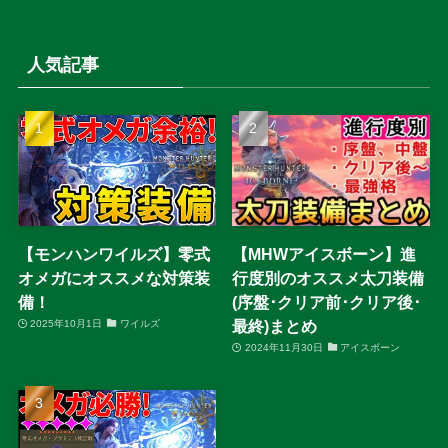
人気記事
【モンハンワイルズ】零式
【MHWアイスボーン】進
オメガにオススメな対策装
行度別のオススメ太刀装備
備！
(序盤･クリア前･クリア後･
最終)まとめ
2025年10月1日
ワイルズ
2024年11月30日
アイスボーン