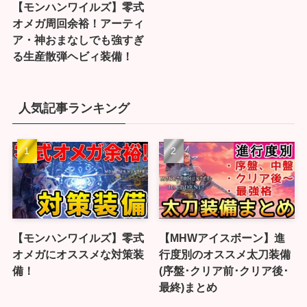
【モンハンワイルズ】零式
オメガ周回余裕！アーティ
ア・神おまなしでも強すぎ
る生産散弾ヘビィ装備！
人気記事ランキング
【モンハンワイルズ】零式
【MHWアイスボーン】進
オメガにオススメな対策装
行度別のオススメ太刀装備
備！
(序盤･クリア前･クリア後･
最終)まとめ