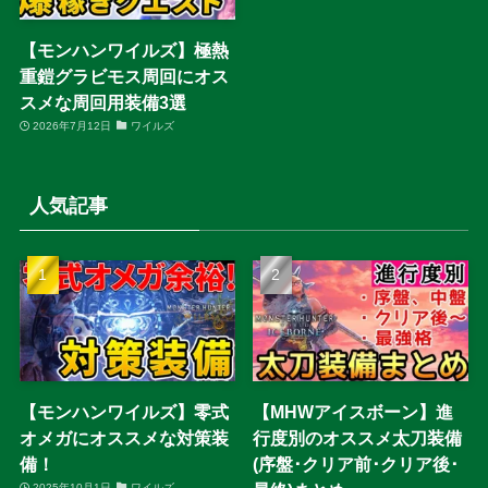
【モンハンワイルズ】極熱
重鎧グラビモス周回にオス
スメな周回用装備3選
2026年7月12日
ワイルズ
人気記事
【モンハンワイルズ】零式
【MHWアイスボーン】進
オメガにオススメな対策装
行度別のオススメ太刀装備
備！
(序盤･クリア前･クリア後･
2025年10月1日
ワイルズ