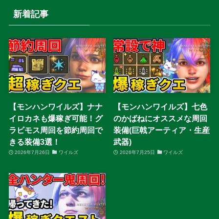
新着記事
【モンハンワイルズ】ナナ
【モンハンワイルズ】七色
イロカネも爆稼ぎ可能！グ
のかばねにオススメな周回
ラビモス周回を節約周回で
装備(巨戟アーティア・生産
きる装備3選！
武器)
2026年7月26日
ワイルズ
2026年7月25日
ワイルズ