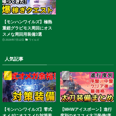
【モンハンワイルズ】極熱
重鎧グラビモス周回にオス
スメな周回用装備3選
2026年7月12日
ワイルズ
人気記事
【モンハンワイルズ】零式
【MHWアイスボーン】進行
オメガにオススメな対策装
度別のオススメ太刀装備(序