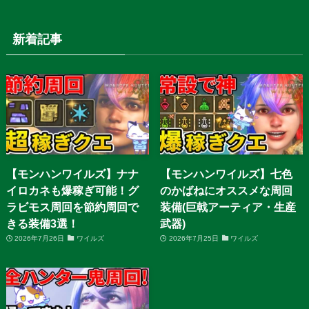
新着記事
【モンハンワイルズ】ナナ
【モンハンワイルズ】七色
イロカネも爆稼ぎ可能！グ
のかばねにオススメな周回
ラビモス周回を節約周回で
装備(巨戟アーティア・生産
きる装備3選！
武器)
2026年7月26日
ワイルズ
2026年7月25日
ワイルズ