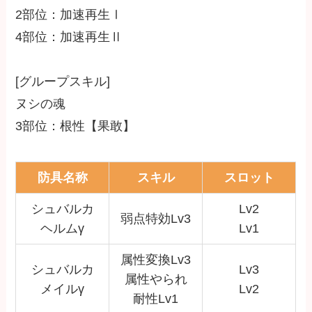
2部位：加速再生Ⅰ
4部位：加速再生Ⅱ
[グループスキル]
ヌシの魂
3部位：根性【果敢】
防具名称
スキル
スロット
シュバルカ
Lv2
弱点特効Lv3
ヘルムγ
Lv1
属性変換Lv3
シュバルカ
Lv3
属性やられ
メイルγ
Lv2
耐性Lv1