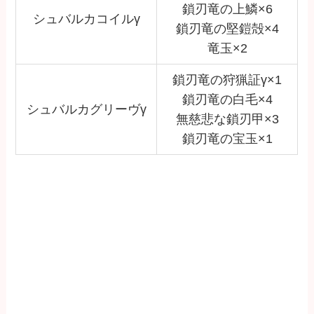
鎖刃竜の上鱗×6
シュバルカコイルγ
鎖刃竜の堅鎧殻×4
竜玉×2
鎖刃竜の狩猟証γ×1
鎖刃竜の白毛×4
シュバルカグリーヴγ
無慈悲な鎖刃甲×3
鎖刃竜の宝玉×1