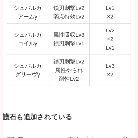
シュバルカ
鎖刃刺撃Lv2
Lv1
アームγ
弱点特効Lv2
×2
Lv2
シュバルカ
属性吸収Lv3
×2
コイルγ
鎖刃刺撃Lv1
Lv1
鎖刃刺撃Lv2
シュバルカ
Lv3
属性やられ
グリーヴγ
×2
耐性Lv2
護石も追加されている