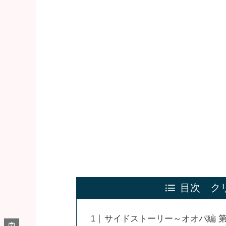
目次 ク
サイドストーリー～オオパ編 