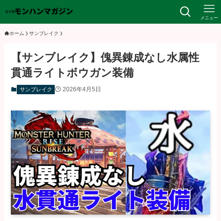
メニュー
ホーム
サンブレイク
【サンブレイク】傀異錬成なし水属性
貫通ライトボウガン装備
2026年4月5日
サンブレイク