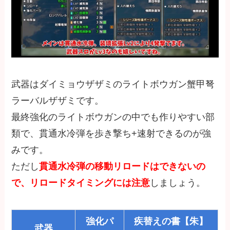
武器はダイミョウザザミのライトボウガン蟹甲弩
ラーバルザザミです。
最終強化のライトボウガンの中でも作りやすい部
類で、貫通水冷弾を歩き撃ち+速射できるのが強
みです。
ただし
貫通水冷弾の移動リロードはできないの
で、リロードタイミングには注意
しましょう。
強化パ
疾替えの書【朱】
武器