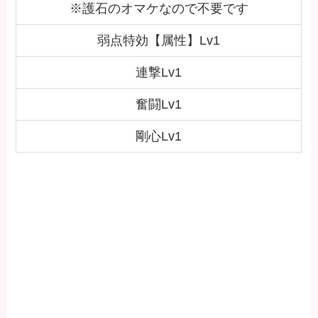
※護石のオマケなので不要です
弱点特効【属性】Lv1
連撃Lv1
奮闘Lv1
剛心Lv1