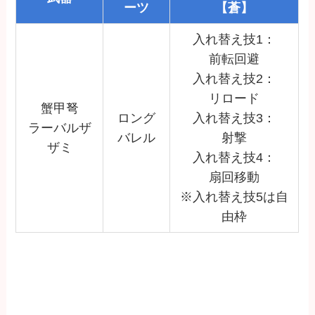
ーツ
【蒼】
入れ替え技1：
前転回避
入れ替え技2：
リロード
蟹甲弩
ロング
入れ替え技3：
ラーバルザ
バレル
射撃
ザミ
入れ替え技4：
扇回移動
※入れ替え技5は自
由枠