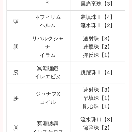
ミ
属痛竜珠【3】
ネフィリム
装填珠Ⅱ【4】
頭
ヘルム
流水珠Ⅱ【2】
リバルクシャ
速射珠【3】
胴
ナ
連撃珠【2】
イラム
抑反珠【1】
冥淵纏鎧
腕
跳躍珠Ⅱ【4】
イレエピヌ
速射珠【3】
ジャナフX
腰
早填珠【1】
コイル
剛心珠【1】
流水珠Ⅲ【3】
冥淵纏鎧
脚
節弾珠【2】
イレスケロス