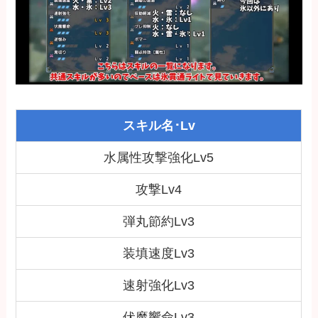
スキル名･Lv
水属性攻撃強化Lv5
攻撃Lv4
弾丸節約Lv3
装填速度Lv3
速射強化Lv3
伏魔響命Lv3