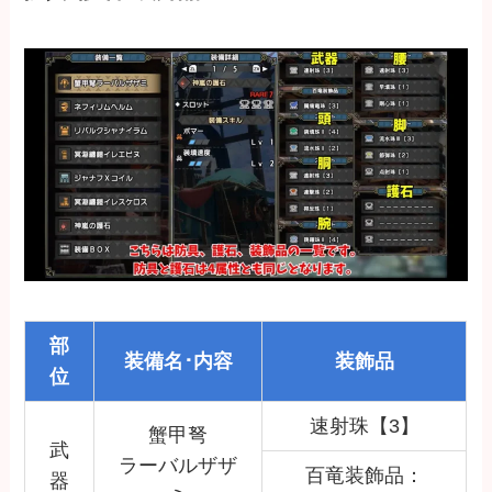
部
装備名･内容
装飾品
位
速射珠【3】
蟹甲弩
武
ラーバルザザ
百竜装飾品：
器