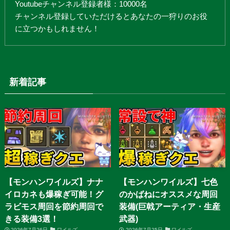
Youtubeチャンネル登録者様：10000名
チャンネル登録していただけるとあなたの一狩りのお役
に立つかもしれません！
新着記事
【モンハンワイルズ】ナナ
【モンハンワイルズ】七色
イロカネも爆稼ぎ可能！グ
のかばねにオススメな周回
ラビモス周回を節約周回で
装備(巨戟アーティア・生産
きる装備3選！
武器)
2026年7月26日
ワイルズ
2026年7月25日
ワイルズ