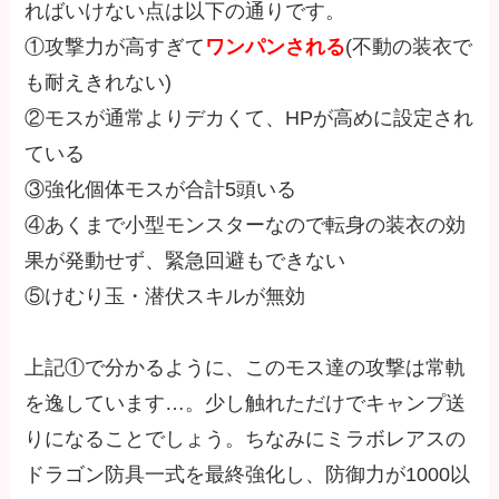
ればいけない点は以下の通りです。
①攻撃力が高すぎて
ワンパンされる
(不動の装衣で
も耐えきれない)
②モスが通常よりデカくて、HPが高めに設定され
ている
③強化個体モスが合計5頭いる
④あくまで小型モンスターなので転身の装衣の効
果が発動せず、緊急回避もできない
⑤けむり玉・潜伏スキルが無効
上記①で分かるように、このモス達の攻撃は常軌
を逸しています…。少し触れただけでキャンプ送
りになることでしょう。ちなみにミラボレアスの
ドラゴン防具一式を最終強化し、防御力が1000以