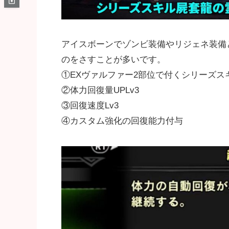
アイスボーンでゾンビ装備やリジェネ装備
のをさすことが多いです。
①EXヴァルファー2部位で付くシリーズス
②体力回復量UPLv3
③回復速度Lv3
④カスタム強化の回復能力付与