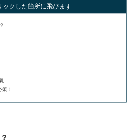
リックした箇所に飛びます
？
覧
必須！
は？