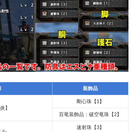
容
装飾品
剛心珠【1】
炎】
百竜装飾品：破空竜珠【2】
速射珠【3】
ヒル