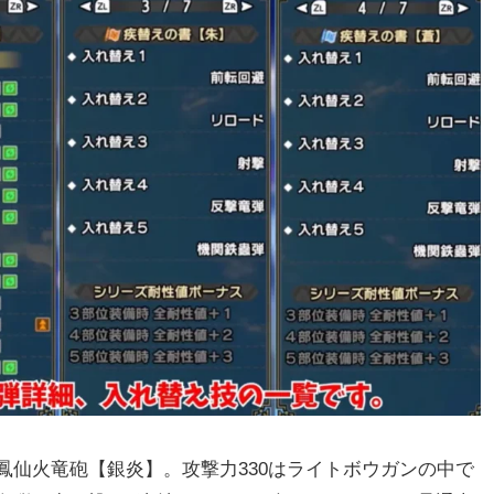
鳳仙火竜砲【銀炎】。攻撃力330はライトボウガンの中で