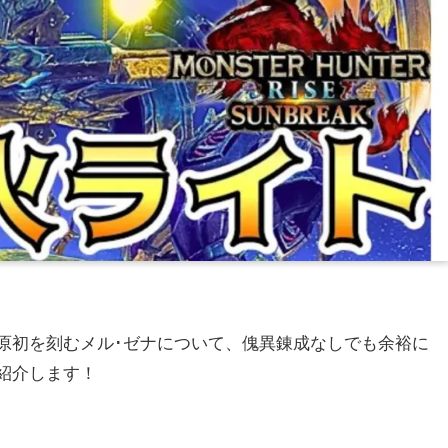
原初を刻むメル･ゼナについて、傀異錬成なしでも余裕に
紹介します！