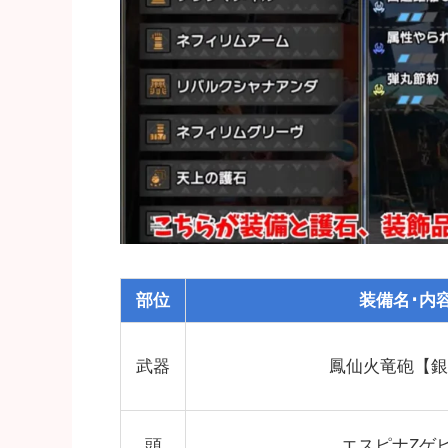
部位
装備名･内
武器
鳳仙火竜砲【銀
頭
エスピナZゲ