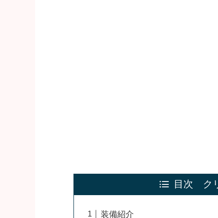
目次 ク
装備紹介