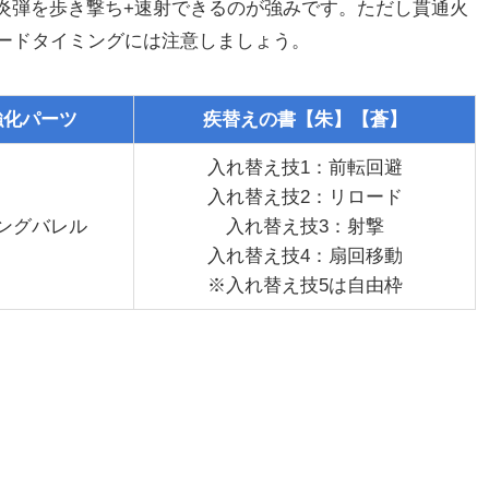
火炎弾を歩き撃ち+速射できるのが強みです。ただし貫通火
ードタイミングには注意しましょう。
強化パーツ
疾替えの書【朱】【蒼】
入れ替え技1：前転回避
入れ替え技2：リロード
ングバレル
入れ替え技3：射撃
入れ替え技4：扇回移動
※入れ替え技5は自由枠