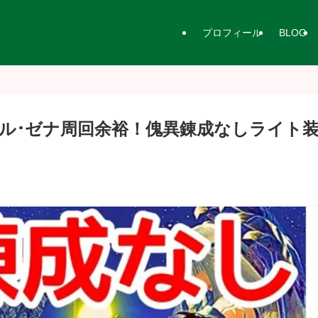
プロフィール
BLOG
ル･ゼナ周回余裕！傀異錬成なしライト