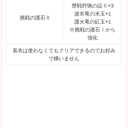
歴戦狩猟の証Ⅱ×3
波衣竜の水玉×1
挑戦の護石Ⅱ
護火竜の紅玉×1
※挑戦の護石Ⅰから
強化
装衣は使わなくてもクリアできるのでお好み
で構いません