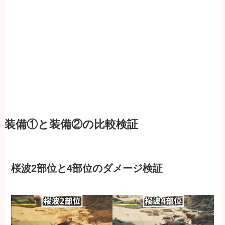
装備①と装備②の比較検証
桜波2部位と4部位のダメージ検証