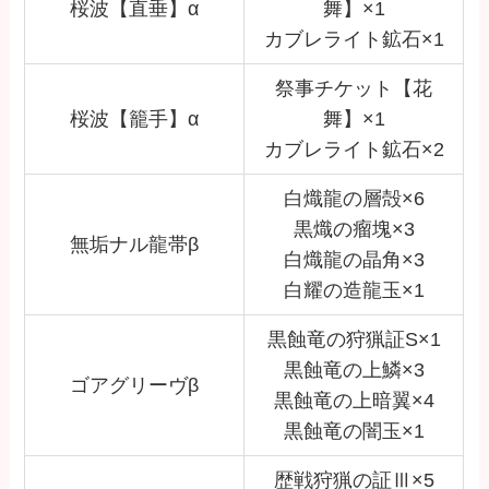
桜波【直垂】α
舞】×1
カブレライト鉱石×1
祭事チケット【花
桜波【籠手】α
舞】×1
カブレライト鉱石×2
白熾龍の層殻×6
黒熾の瘤塊×3
無垢ナル龍帯β
白熾龍の晶角×3
白耀の造龍玉×1
黒蝕竜の狩猟証S×1
黒蝕竜の上鱗×3
ゴアグリーヴβ
黒蝕竜の上暗翼×4
黒蝕竜の闇玉×1
歴戦狩猟の証Ⅲ×5