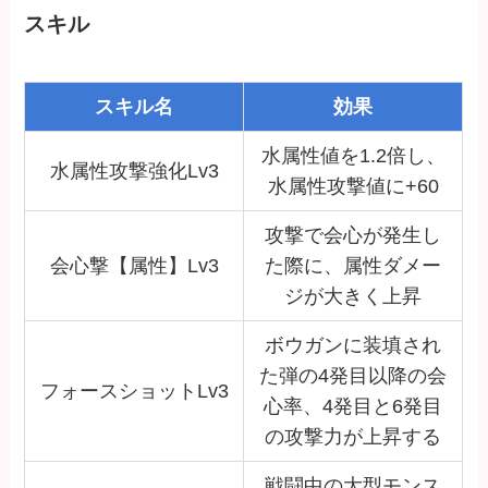
スキル
スキル名
効果
水属性値を1.2倍し、
水属性攻撃強化Lv3
水属性攻撃値に+60
攻撃で会心が発生し
会心撃【属性】Lv3
た際に、属性ダメー
ジが大きく上昇
ボウガンに装填され
た弾の4発目以降の会
フォースショットLv3
心率、4発目と6発目
の攻撃力が上昇する
戦闘中の大型モンス