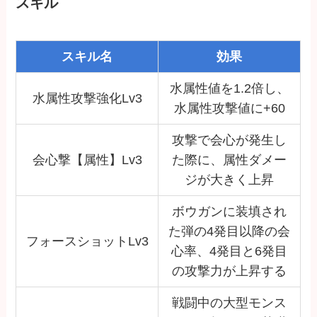
スキル
スキル名
効果
水属性値を1.2倍し、
水属性攻撃強化Lv3
水属性攻撃値に+60
攻撃で会心が発生し
会心撃【属性】Lv3
た際に、属性ダメー
ジが大きく上昇
ボウガンに装填され
た弾の4発目以降の会
フォースショットLv3
心率、4発目と6発目
の攻撃力が上昇する
戦闘中の大型モンス