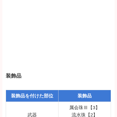
装飾品
装飾品を付けた部位
装飾品
属会珠Ⅲ【3】
武器
流水珠【2】