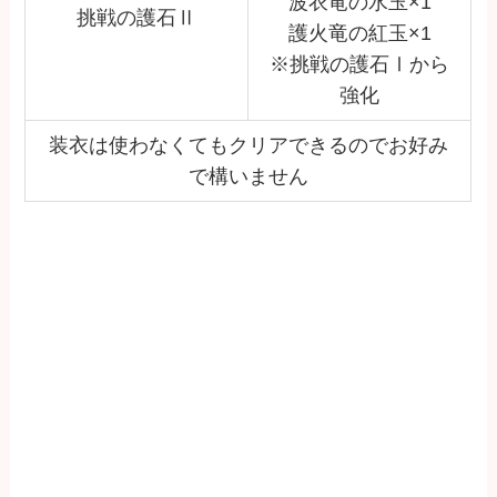
波衣竜の水玉×1
挑戦の護石Ⅱ
護火竜の紅玉×1
※挑戦の護石Ⅰから
強化
装衣は使わなくてもクリアできるのでお好み
で構いません