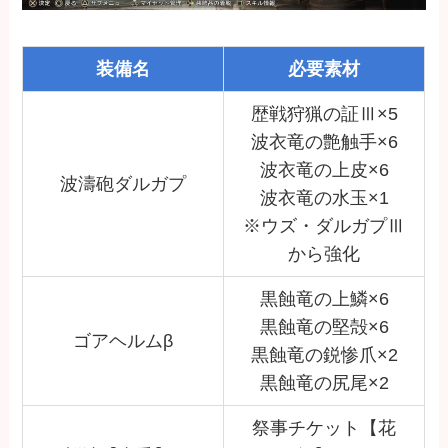
装備名
必要素材
歴戦狩猟の証Ⅲ×5
波衣竜の艶触手×6
波衣竜の上皮×6
波濤砲ダルガプ
波衣竜の水玉×1
※ウズ・ダルガプⅢ
から強化
黒蝕竜の上鱗×6
黒蝕竜の堅殻×6
ゴアヘルムβ
黒蝕竜の鋭惨爪×2
黒蝕竜の尻尾×2
祭事チケット【花