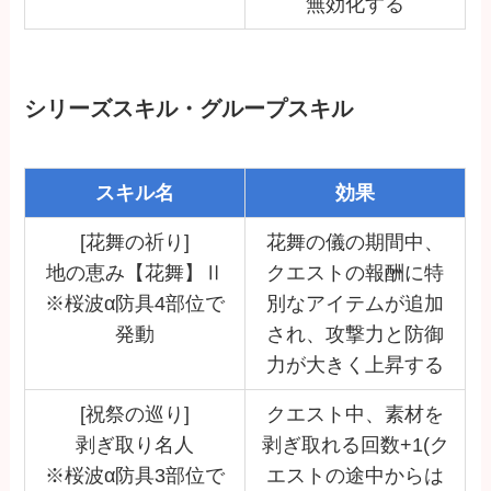
無効化する
シリーズスキル・グループスキル
スキル名
効果
[花舞の祈り]
花舞の儀の期間中、
地の恵み【花舞】Ⅱ
クエストの報酬に特
※桜波α防具4部位で
別なアイテムが追加
発動
され、攻撃力と防御
力が大きく上昇する
[祝祭の巡り]
クエスト中、素材を
剥ぎ取り名人
剥ぎ取れる回数+1(ク
※桜波α防具3部位で
エストの途中からは