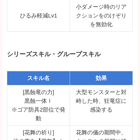
小ダメージ時のリア
ひるみ軽減Lv1
クションをのけぞり
を無効化
シリーズスキル・グループスキル
スキル名
効果
[黒蝕竜の力]
大型モンスターと対
黒蝕一体Ⅰ
峙した時、狂竜症に
※ゴア防具2部位で発
感染する
動
[花舞の祈り]
花舞の儀の期間中、