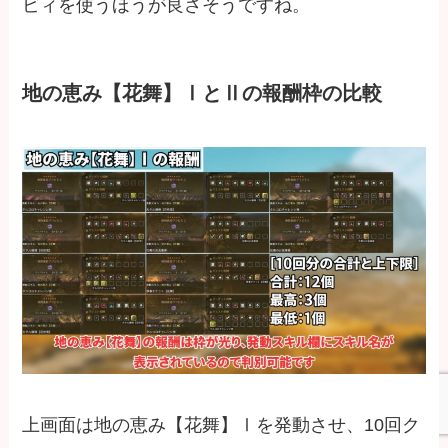
ビィを使うほうが良さそうですね。
地の恵み【花舞】ⅠとⅡの報酬枠の比較
上画面は地の恵み【花舞】Ⅰを発動させ、10回ク