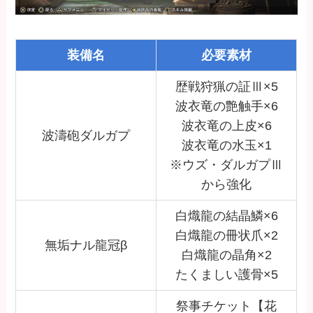
装備名
必要素材
歴戦狩猟の証Ⅲ×5
波衣竜の艶触手×6
波衣竜の上皮×6
波濤砲ダルガプ
波衣竜の水玉×1
※ウズ・ダルガプⅢ
から強化
白熾龍の結晶鱗×6
白熾龍の冊状爪×2
無垢ナル龍冠β
白熾龍の晶角×2
たくましい護骨×5
祭事チケット【花