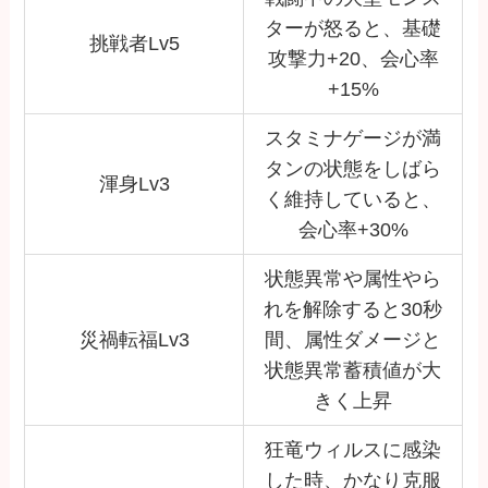
ターが怒ると、基礎
挑戦者Lv5
攻撃力+20、会心率
+15%
スタミナゲージが満
タンの状態をしばら
渾身Lv3
く維持していると、
会心率+30%
状態異常や属性やら
れを解除すると30秒
災禍転福Lv3
間、属性ダメージと
状態異常蓄積値が大
きく上昇
狂竜ウィルスに感染
した時、かなり克服