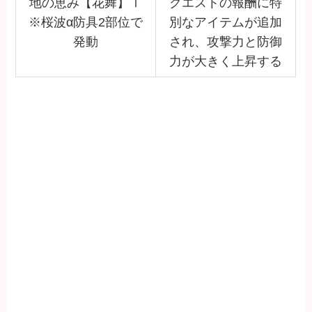
地の恵み【花舞】Ⅰ
クエストの報酬に特
※桜波α防具2部位で
別なアイテムが追加
発動
され、攻撃力と防御
力が大きく上昇する