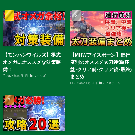
【モンハンワイルズ】零式
【MHWアイスボーン】進行
オメガにオススメな対策装
度別のオススメ太刀装備(序
備！
盤･クリア前･クリア後･最終)
まとめ
2025年10月1日
ワイルズ
2024年11月30日
アイスボーン