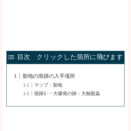
目次 クリックした箇所に飛びます
胎地の痕跡の入手場所
マップ：胎地
痕跡1･･･大爆発の跡：大蝕龍蟲