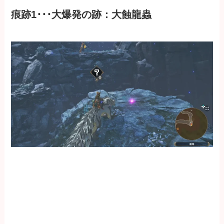
痕跡1･･･大爆発の跡：大蝕龍蟲