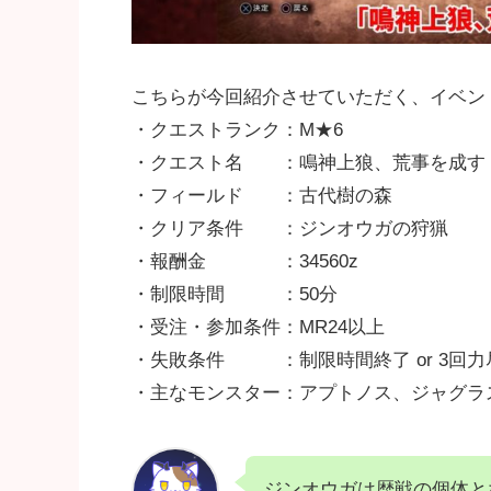
こちらが今回紹介させていただく、イベン
・クエストランク：M★6
・クエスト名 ：鳴神上狼、荒事を成す
・フィールド ：古代樹の森
・クリア条件 ：ジンオウガの狩猟
・報酬金 ：34560z
・制限時間 ：50分
・受注・参加条件：MR24以上
・失敗条件 ：制限時間終了 or 3回力
・主なモンスター：アプトノス、ジャグラ
ジンオウガは歴戦の個体と